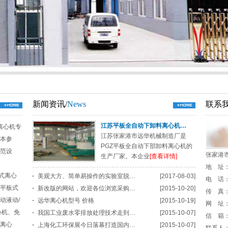
新闻资讯/
News
联系我
江苏平板全自动下卸料离心机…
离心机专
江苏张家港市远华机械制造厂是
本参
PGZ平板全自动下部卸料离心机的
范设
张家港
生产厂家。本企业
[查看详情]
地 址
式离心
美观大方、简单易操作的实验室脱…
[2017-08-03]
电 话：0
平板式
新改版的网站，欢迎各位浏览采购…
[2015-10-20]
传 真：0
动液动/
远华离心机型号 价格
[2015-10-19]
网 址：w
心机、免
我国工业废水零排放处理技术走到…
[2015-10-07]
信 箱：y
离心
上海化工环保展今日落幕打造国内…
[2015-10-07]