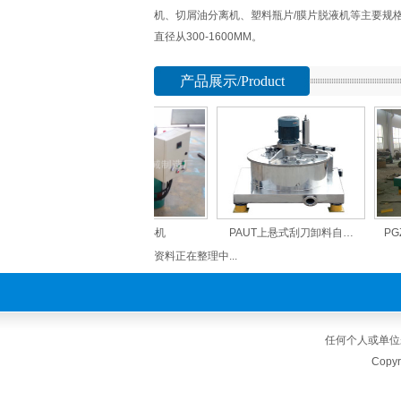
机、切屑油分离机、塑料瓶片/膜片脱液机等主要规
直径从300-1600MM。
产品展示/Product
室用…
加热型离心机
PAUT上悬式刮刀卸料自…
PGZ
资料正在整理中...
任何个人或单位
Cop