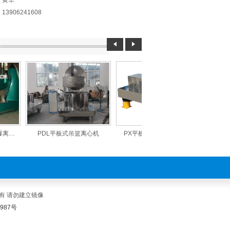
：黄华
3906241608
离…
PDL平板式吊篮离心机
PX平板式人工下部卸料…
PGZ平
有 请勿建立镜像
1987号