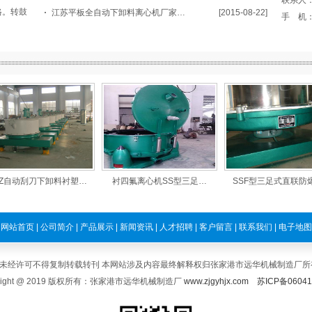
联系人
格。转鼓
江苏平板全自动下卸料离心机厂家…
[2015-08-22]
手 机：1
自动刮刀下卸料衬塑…
衬四氟离心机SS型三足…
SSF型三足式直联防爆
网站首页
|
公司简介
|
产品展示
|
新闻资讯
|
人才招聘
|
客户留言
|
联系我们
|
电子地图
未经许可不得复制转载转刊 本网站涉及内容最终解释权归张家港市远华机械制造厂所
yright @ 2019 版权所有：张家港市远华机械制造厂
www.zjgyhjx.com
苏ICP备0604